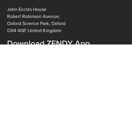
John Eccles House
Robert Robinson Avenue,
Oxford Science Park, Oxford
OX4 4GP, United Kingdom
Download ZENDY App
About
Learn
About
FAQs
Careers
Blog
Publisher Partners
Terms of use
Contact us
Privacy policy
Get organizational trial
or quote