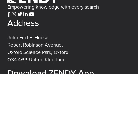
Empowering knowledge with every search
Address
John Eccles House
Robert Robinson Avenue,
Oxford Science Park, Oxford
OX4 4GP, United Kingdom
Download ZENDY App
About
Learn
About
FAQs
Careers
Blog